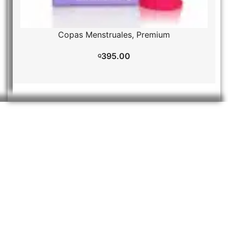
Copas Menstruales
Premium
395.00
SELECCI
Q
IR AL CARRITO