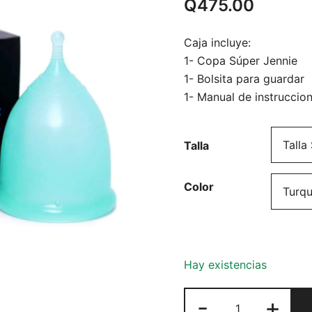
Q
475.00
5.00
de 5 en
base a
valoración
Caja incluye:
de un cliente
1- Copa Súper Jennie
1- Bolsita para guardar
1- Manual de instruccio
Talla
Color
Hay existencias
Super
-
+