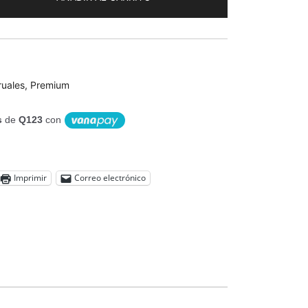
uales
,
Premium
s
de
Q123
con
Imprimir
Correo electrónico