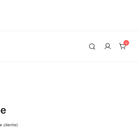
alzones menstruales y toallas sanitarias reutilizables:
as para el cambio. Empieza hoy mismo.
0
ie
e cliente)