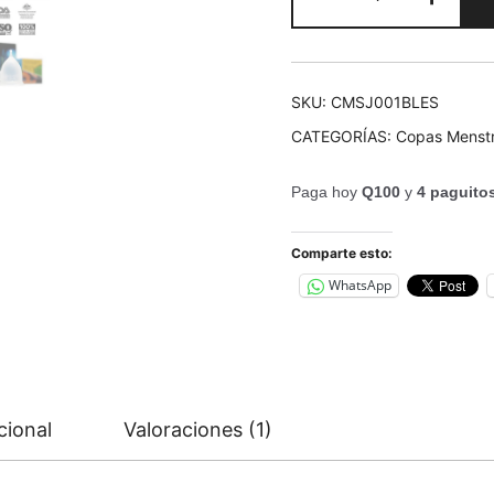
Jennie
cantidad
SKU:
CMSJ001BLES
CATEGORÍAS:
Copas Menstr
Paga hoy
Q100
y
4 paguito
Comparte esto:
WhatsApp
cional
Valoraciones (1)