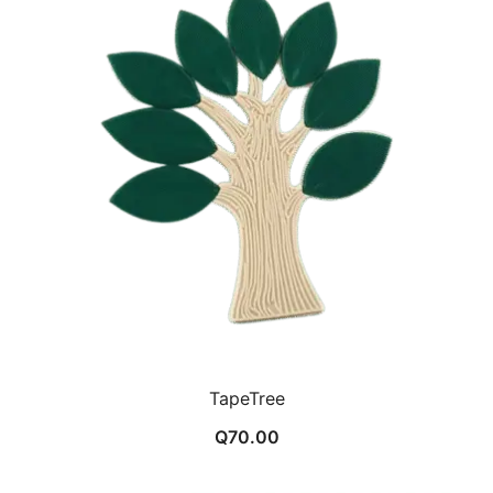
TapeTree
Q
70.00