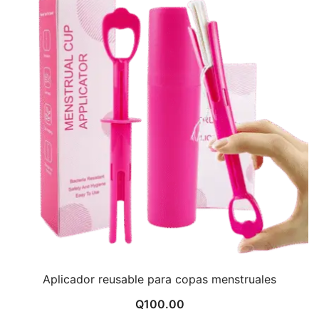
Q70.00.
Q25.00.
Aplicador reusable para copas menstruales
Q
100.00