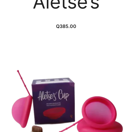
Aletse’s
Q
385.00