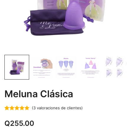
Meluna Clásica
(
3
valoraciones de clientes)
Valorado con
3
Q
255.00
5.00
de 5 en
base a