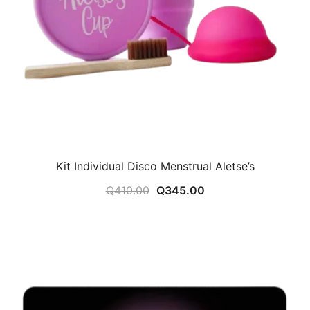
Kit Individual Disco Menstrual Aletse’s
El
El
Q
410.00
Q
345.00
precio
precio
original
actual
era:
es:
Q410.00.
Q345.00.