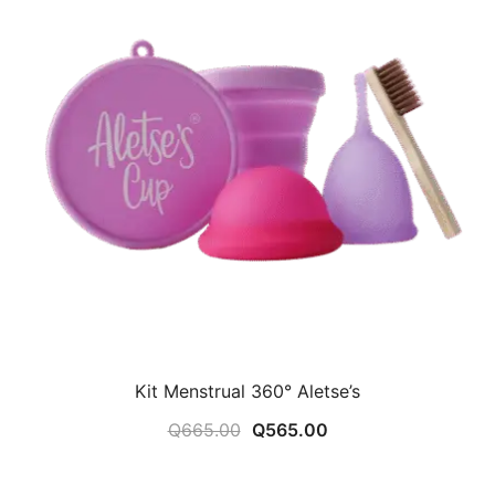
Kit Menstrual 360° Aletse’s
El
El
Q
665.00
Q
565.00
precio
precio
original
actual