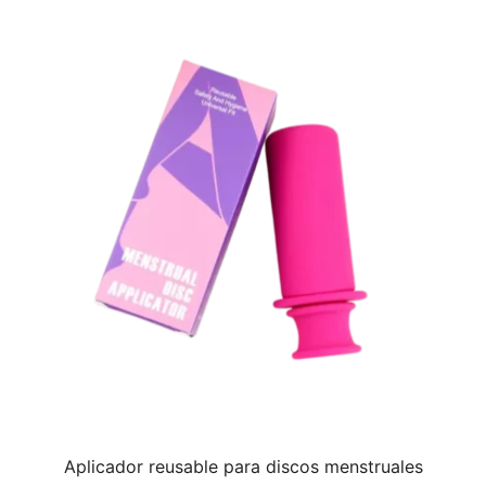
era:
es:
Q665.00.
Q565.00.
Aplicador reusable para discos menstruales