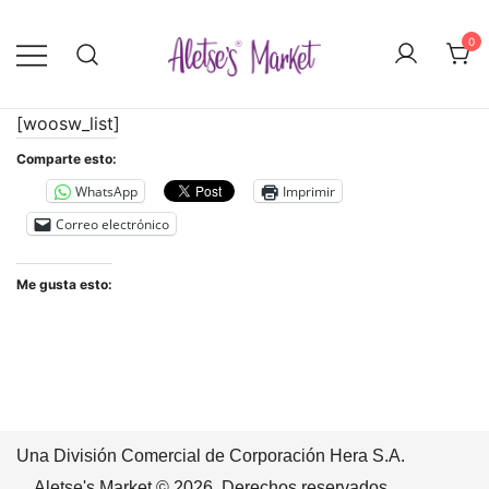
Saltar
al
0
contenido
Menstruación sostenible con copas,
Aletse's Market
[woosw_list]
discos, calzones menstruales y toallas
sanitarias reutilizables: cómodas,
Comparte esto:
ecológicas y listas para el cambio.
WhatsApp
Imprimir
Empieza hoy mismo.
Correo electrónico
Me gusta esto:
Una División Comercial de Corporación Hera S.A.
Aletse's Market © 2026. Derechos reservados