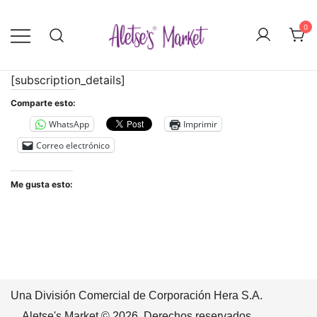
Saltar
al
0
contenido
Menstruación sostenible con copas,
Aletse's Market
[subscription_details]
discos, calzones menstruales y toallas
sanitarias reutilizables: cómodas,
Comparte esto:
ecológicas y listas para el cambio.
WhatsApp
Imprimir
Empieza hoy mismo.
Correo electrónico
Me gusta esto:
Una División Comercial de Corporación Hera S.A.
Aletse's Market © 2026. Derechos reservados