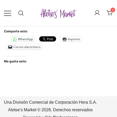
Saltar
al
0
contenido
Menstruación sostenible con copas,
Aletse's Market
discos, calzones menstruales y toallas
Comparte esto:
sanitarias reutilizables: cómodas,
WhatsApp
Imprimir
ecológicas y listas para el cambio.
Correo electrónico
Empieza hoy mismo.
Me gusta esto:
Una División Comercial de Corporación Hera S.A.
Aletse's Market © 2026. Derechos reservados